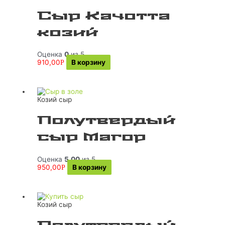
Сыр Качотта
козий
Оценка
0
из 5
910,00
В корзину
Р
Козий сыр
Полутвердый
сыр Магор
Оценка
5.00
из 5
950,00
В корзину
Р
Козий сыр