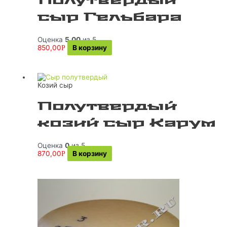
Полутвердый
сыр Гельбара
Оценка
5.00
из 5
850,00
В корзину
Р
Козий сыр
Полутвердый
козий сыр Карум
Оценка
0
из 5
870,00
В корзину
Р