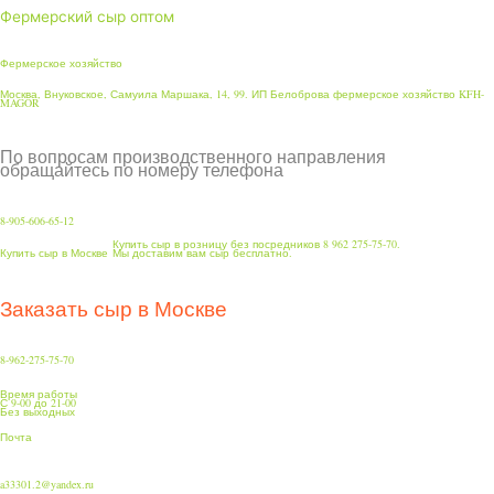
Фермерский сыр оптом
Фермерское хозяйство
Москва, Внуковское, Самуила Маршака, 14, 99. ИП Белоброва фермерское хозяйство KFH-
MAGOR
По вопросам производственного направления
обращайтесь по номеру телефона
8-905-606-65-12
Купить сыр в розницу без посредников 8 962 275-75-70.
Купить сыр в Москве
Мы доставим вам сыр бесплатно.
Заказать сыр в Москве
8-962-275-75-70
Время работы
С 9-00 до 21-00
Без выходных
Почта
a33301.2@yandex.ru