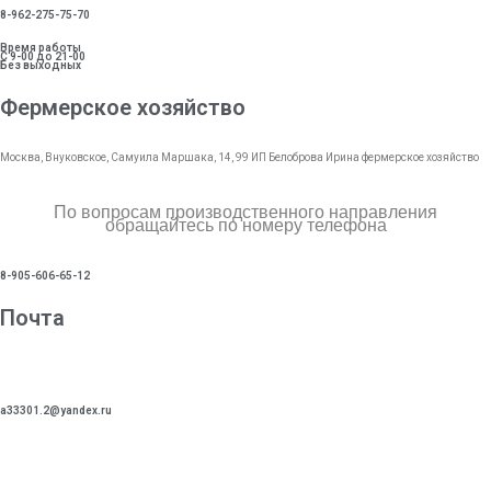
8-962-275-75-70
Время работы
С 9-00 до 21-00
Без выходных
Фермерское хозяйство
Москва, Внуковское, Самуила Маршака, 14, 99 ИП Белоброва Ирина фермерское хозяйство
По вопросам производственного направления
обращайтесь по номеру телефона
8-905-606-65-12
Почта
a33301.2@yandex.ru
Пожалуйста оставьте своё коммерческое предложение и
мы с вами обязательно свяжемся.