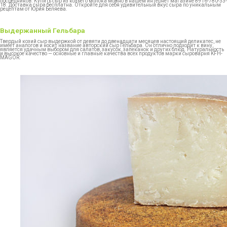
посредников. Купить сыр из козьего молока можно в нашем интернет магазине 8916-780-33-
18. Доставка сыра бесплатна. Откройте для себя удивительный вкус сыра по уникальным
рецептам от Юрия Беляева.
Выдержанный Гельбара
Твердый козий сыр выдержкой от девяти до двенадцати месяцев настоящий деликатес, не
имеет аналогов и носит название авторский сыр Гельбара. Он отлично подходит к вину,
является удачным выбором для салатов, закусок, запеканок и других блюд. Натуральность
и высокое качество — основные и главные качества всех продуктов марки сыроварня KFH-
MAGOR.