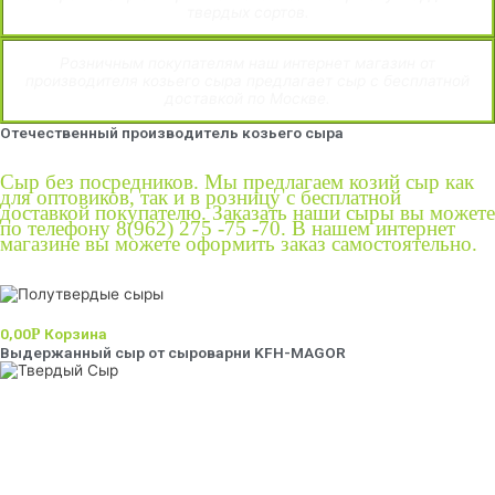
твердых сортов.
Розничным покупателям наш интернет магазин от
производителя козьего сыра предлагает сыр с бесплатной
доставкой по Москве.
Отечественный производитель козьего сыра
Сыр без посредников. Мы предлагаем козий сыр как
для оптовиков, так и в розницу с бесплатной
доставкой покупателю. Заказать наши сыры вы можете
по телефону 8(962) 275 -75 -70. В нашем интернет
магазине вы можете оформить заказ самостоятельно.
0,00
Корзина
Р
Выдержанный сыр от сыроварни KFH-MAGOR
Выдержанный сыр в нашем ассортименте представлен
тремя вкусами сливочно сладкий, сливочно острый и
сладко острый. Твердый сыр уникален своим вкусом
тем что, сыр выдерживается 12 месяцев и в это время
за ним ежедневно ухаживают.