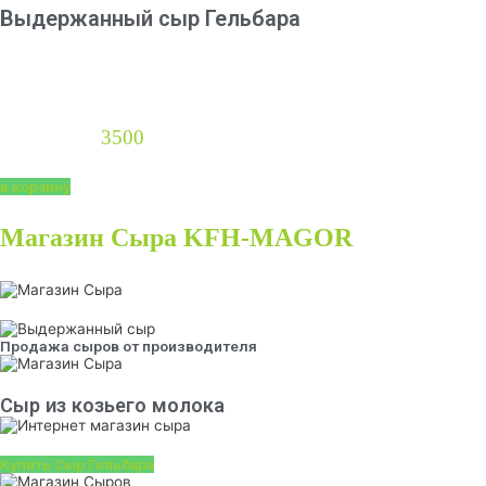
Выдержанный сыр Гельбара
Сыр выдержанный сладко сливочно острого вкуса.
Уникальный козий твердый сыр авторской работы от
Юрия Беляева. Вес сырной головки от полутора до
трех килограммов. Цена твердого сыра за один
килограмм
3500
рублей.
в корзину
Магазин Сыра KFH-MAGOR
Продажа сыров от производителя
Сыр из козьего молока
Купить Сыр Гельбара